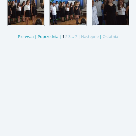
Pierwsza |
Poprzednia |
1
2
3
...
7
|
Następne
|
Ostatnia