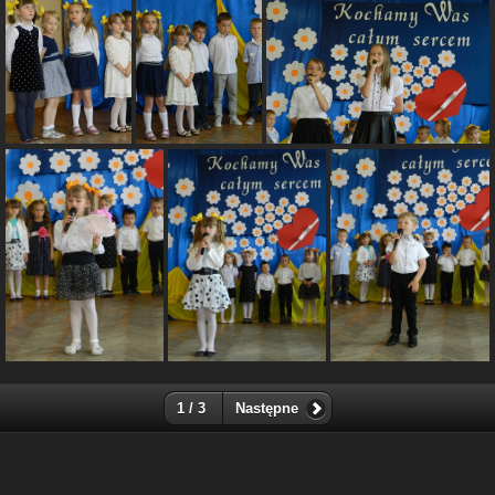
1 / 3
Następne
-
Dołącz do grupy Piwigo na Facebooku
-
Dodane przez