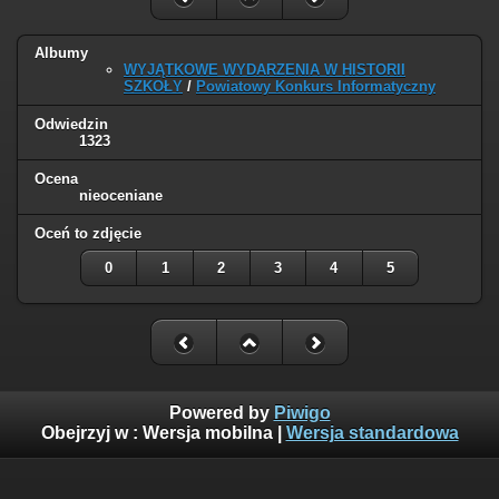
Albumy
WYJĄTKOWE WYDARZENIA W HISTORII
SZKOŁY
/
Powiatowy Konkurs Informatyczny
Odwiedzin
1323
Ocena
nieoceniane
Oceń to zdjęcie
0
1
2
3
4
5
Powered by
Piwigo
Obejrzyj w :
Wersja mobilna
|
Wersja standardowa