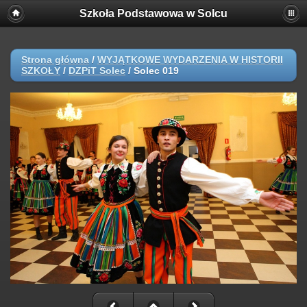
Szkoła Podstawowa w Solcu
Strona główna
/
WYJĄTKOWE WYDARZENIA W HISTORII
SZKOŁY
/
DZPiT Solec
/
Solec 019