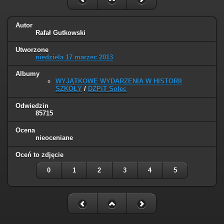
Autor
Rafał Gutkowski
Utworzone
niedziela 17 marzec 2013
Albumy
WYJĄTKOWE WYDARZENIA W HISTORII
SZKOŁY
/
DZPiT Solec
Odwiedzin
85715
Ocena
nieoceniane
Oceń to zdjęcie
0
1
2
3
4
5