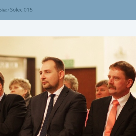
Solec 015
olec
/