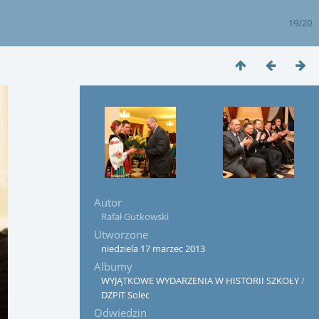
19/20
Autor
Rafał Gutkowski
Utworzone
niedziela 17 marzec 2013
Albumy
WYJĄTKOWE WYDARZENIA W HISTORII SZKOŁY
/
DZPiT Solec
Odwiedzin