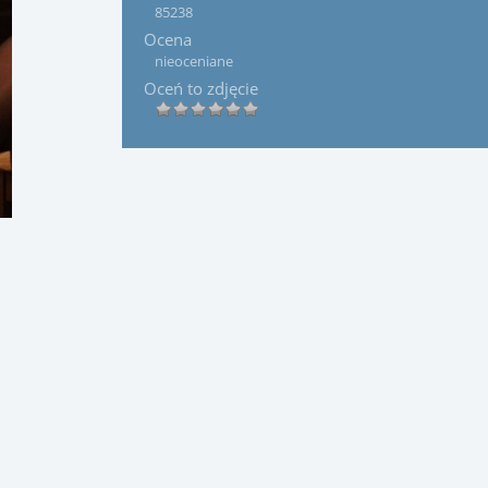
85238
Ocena
nieoceniane
Oceń to zdjęcie