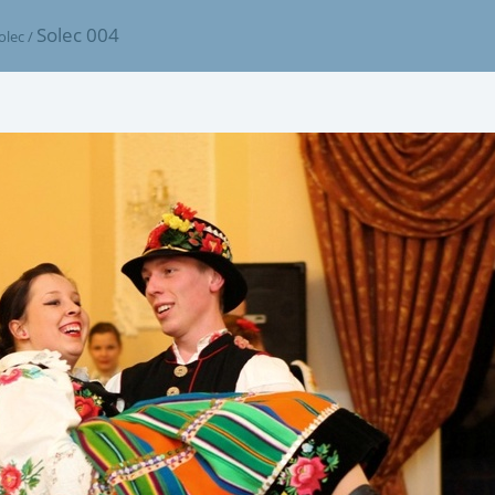
Solec 004
olec
/