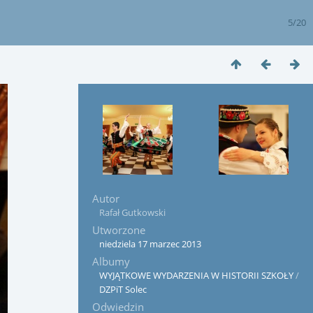
5/20
Autor
Rafał Gutkowski
Utworzone
niedziela 17 marzec 2013
Albumy
WYJĄTKOWE WYDARZENIA W HISTORII SZKOŁY
/
DZPiT Solec
Odwiedzin