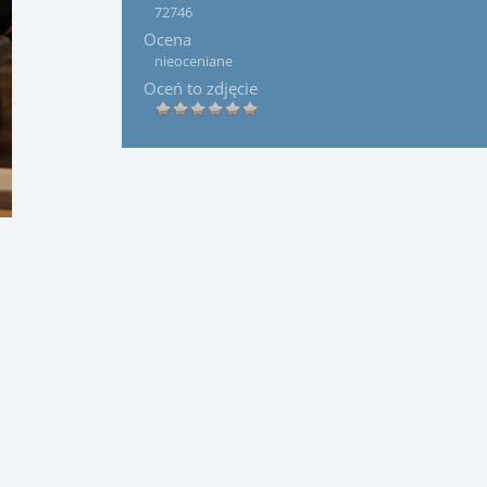
72746
Ocena
nieoceniane
Oceń to zdjęcie