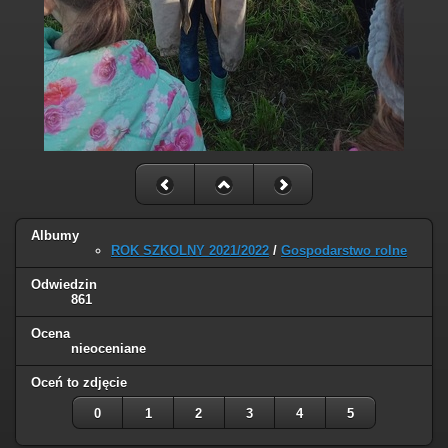
Albumy
ROK SZKOLNY 2021/2022
/
Gospodarstwo rolne
Odwiedzin
861
Ocena
nieoceniane
Oceń to zdjęcie
0
1
2
3
4
5