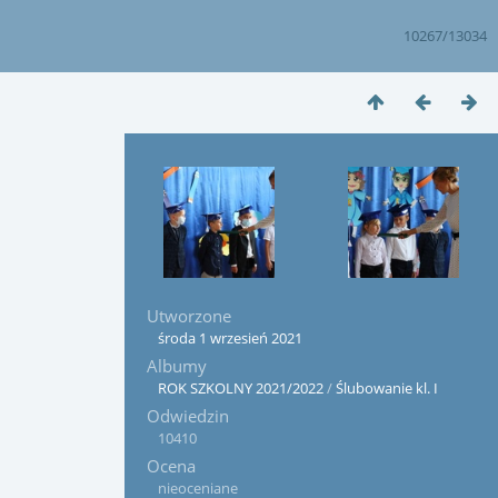
10267/13034
Utworzone
środa 1 wrzesień 2021
Albumy
ROK SZKOLNY 2021/2022
/
Ślubowanie kl. I
Odwiedzin
10410
Ocena
nieoceniane