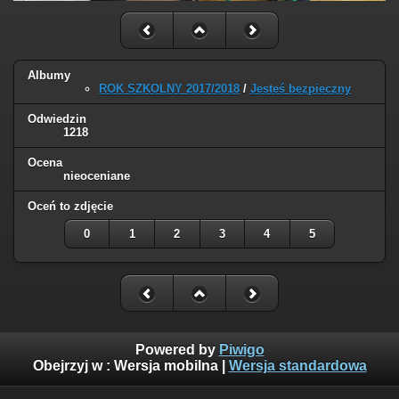
Albumy
ROK SZKOLNY 2017/2018
/
Jesteś bezpieczny
Odwiedzin
1218
Ocena
nieoceniane
Oceń to zdjęcie
0
1
2
3
4
5
Powered by
Piwigo
Obejrzyj w :
Wersja mobilna
|
Wersja standardowa