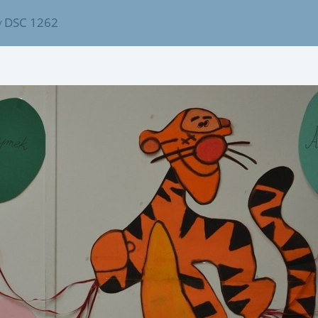
DSC 1262
/