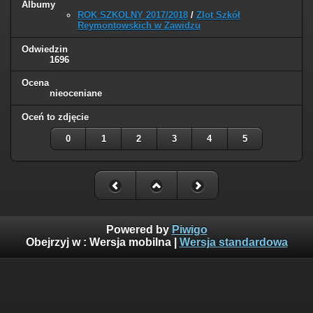
Albumy
ROK SZKOLNY 2017/2018
/
Zlot Szkół
Reymontowskich w Zawidzu
Odwiedzin
1696
Ocena
nieoceniane
Oceń to zdjęcie
0
1
2
3
4
5
Powered by
Piwigo
Obejrzyj w :
Wersja mobilna
|
Wersja standardowa