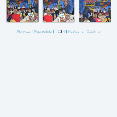
Pierwsza
|
Poprzednia
|
1
2
3
4
|
Następne
|
Ostatnia