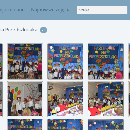
iej oceniane
Najnowsze zdjęcia
na Przedszkolaka
75